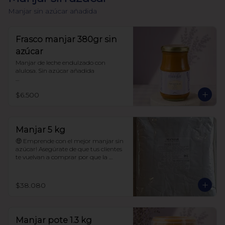
Manjar sin azúcar añadida
Frasco manjar 380gr sin
azúcar
Manjar de leche endulzado con 
alulosa. Sin azúcar añadida 

Libre de sellos

$6.500
Sin polioles

99.9% endulzado con alulosa

Frasco 380 gr
Manjar 5 kg
🤑 Emprende con el mejor manjar sin 
azúcar! Asegúrate de que tus clientes 
te vuelvan a comprar por que la 
calidad de este manjar es única! 

$38.080
Manjar sin azúcar añadida.

99.9% endulzado con alulosa

Manjar pote 1.3 kg
Sin maltitol ni polioles.