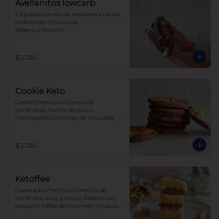
Avellanitos lowcarb
Exquisita barrita de avellanas y cacao,  
endulzada con alulosa. 

Vegano y lowcarb
$2.250
Cookie Keto
Galleta hecha con harina de 
almendras, harina de coco y 
mantequilla con chips de chocolate, 
endulzada con alulosa.
$2.250
Ketoffee
Cuadradito hecho con harina de 
almendra, coco y linaza. Relleno con 
exquisito toffee de caramelo y nueces. 
Todo endulzado con alulosa