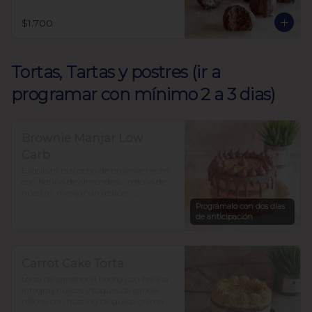
$1.700
Tortas, Tartas y postres (ir a
programar con mínimo 2 a 3 dias)
Brownie Manjar Low
Carb
Exquisito bizcocho de brownie hecho 
con harina de almendras,  rellena de 
nuestro  manjar sin azúcar. 

Endulzada con alulosa y baja en 
Prográmalo con dos días
carbohidratos.

de anticipación
Para 12-15 personas $37.500
Carrot Cake Torta
torta de zanahoria hecha con harina 
integral, nueces y toques de canela. 
rellena con frosting de queso crema. 