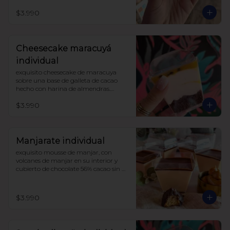
darle un toque de acidez único, 
$3.990
coronado con merengue suizo 

sin azúcar, con harina de trigo
Cheesecake maracuyá
individual
exquisito cheesecake de maracuya 
sobre una base de galleta de cacao 
hecho con harina de almendras.

endulzado con alulosa.

$3.990
sin harinas ni azucar (lowcarb)
Manjarate individual
exquisito mousse de manjar, con 
volcanes de manjar en su interior y 
cubierto de chocolate 56% cacao sin 
azúcar.

endulzado con alulosa.
$3.990