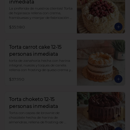
inmediata
La preferida de nuestros clientes! Torta 
de hojarasca rellena con crema, 
frambuesas y manjar de fabricación 
propia, sin azúcar, todo endulzado 
$35.980
con alulosa. 

Ojo!! esta torta se entrega congelada.

para descongelarla, déjala a 
temperatura ambiente aprox 3 horas 
Torta carrot cake 12-15
antes de comer. si el lugar es muy frío 
personas inmediata
puedes dejarla mas tiempo.
torta de zanahoria hecha con harina 
integral, nueces y toques de canela. 
rellena con frosting de queso crema y 
manjar sin azúcar, endulzada con 
$37.990
alulosa.
Torta choketo 12-15
personas inmediata
Torta con capas de brownie de 
chocolate hecha de harina de 
almendras, rellena de frosting de 
chocolate. Endulzada con alulosa.