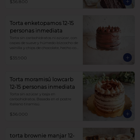
$36.800
Torta enketopamos 12-15
personas inmediata
Torta sin carbohidratos ni azúcar, con 
capas de suave y húmedo bizcocho de 
vainilla y chips de chocolate, hecho con 
harina de almendra y harina de coco, 
$35.900
rellena con frosting queso crema y 
cacao.
Torta moramisú lowcarb
12-15 personas inmediata
Torta sin azúcar y baja en 
carbohidratos. Basada en el postre 
italiano tiramisú.
$36.000
torta brownie manjar 12-