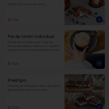
Hecho con harina de avena
$3.790
Pie de limón individual
Pie de limón hecho con masa de 
harina de avena y relleno con nuestra 
exquisita leche condensada sin azúcar 
y limones recién exprimidos, 
terminado con un suave merengue 
suizo. Todo endulzado con alulosa.
$7.500
Prestigio
brownie de chocolate relleno de coco y 
ganache de coco y chocolate.

sin azúcar

sin lácteos

sin soya

$2.300