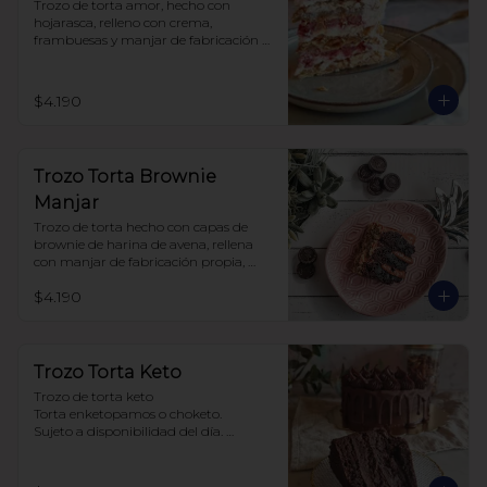
Trozo de torta amor, hecho con 
hojarasca, relleno con crema, 
frambuesas y manjar de fabricación 
propia, sin azúcar, todo endulzado 
con alulosa.
$4.190
Trozo Torta Brownie
Manjar
Trozo de torta hecho con capas de 
brownie de harina de avena, rellena 
con manjar de fabricación propia, 
todo endulzado con alulosa.
$4.190
Trozo Torta Keto
Trozo de torta keto 

Torta enketopamos o choketo.

Sujeto a disponibilidad del día. 

Baja en carbohidratos y sin azúcar