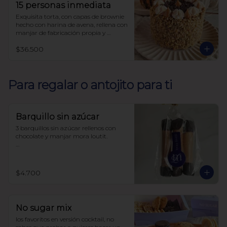
15 personas inmediata
Exquisita torta, con capas de brownie 
hecho con harina de avena, rellena con 
manjar de fabricación propia y 
decorada con nueces, sin azúcar, todo 
$36.500
endulzado con alulosa.
Para regalar o antojito para ti
Barquillo sin azúcar
3 barquillos sin azúcar rellenos con 
chocolate y manjar mora loutit.

Endulzado con alulosa

Harina de trigo
$4.700
No sugar mix
los favoritos en versión cocktail, no 