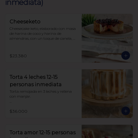
inmediata)
Cheeseketo
Cheesecake keto, elaborado con masa 
de harina de coco y harina de 
almendras, con un toque de canela, 
relleno de queso crema y mermelada 
de frutos del bosque, sin azúcar, todo 
endulzado con alulosa.
$23.380
Torta 4 leches 12-15
personas inmediata
Torta remojada en 3 leches y rellena 
con manjar.

Sin azúcar endulzada con alulosa. 
$36.000
Harina de trigo
Torta amor 12-15 personas