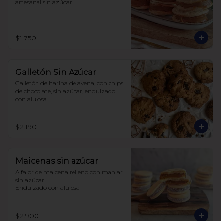
artesanal sin azúcar.

Hecho con harina de trigo.
$1.750
Galletón Sin Azúcar
Galletón de harina de avena, con chips 
de chocolate, sin azúcar, endulzado 
con alulosa.
$2.190
Maicenas sin azúcar
Alfajor de maicena relleno con manjar 
sin azúcar.

Endulzado con alulosa
$2.900