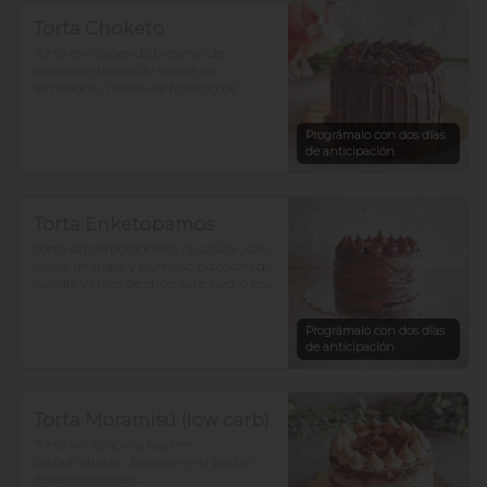
Torta Choketo
Torta con capas de brownie de 
chocolate hecha de harina de 
almendras, rellena de frosting de 
chocolate. Endulzada con alulosa.

Prográmalo con dos días
Si te gusta el chocolate, ésta es la tuya!.

de anticipación
Para 12-15 personas $36.800
Torta Enketopamos
Torta sin carbohidratos ni azúcar, con 
capas de suave y húmedo bizcocho de 
vainilla y chips de chocolate, hecho con 
harina de almendra y  harina de coco, 
rellena con frosting queso crema y  
Prográmalo con dos días
cacao. 

de anticipación
para 12-15 personas $35.900

En ketopamos? atrévete.
Torta Moramisú (low carb)
Torta sin azúcar y baja en 
carbohidratos.  Basada en el postre 
italiano tiramisú.
