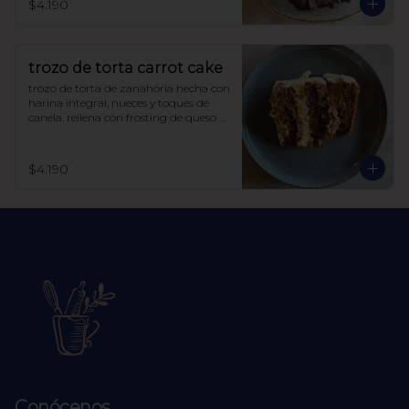
$4.190
trozo de torta carrot cake
trozo de torta de zanahoria hecha con 
harina integral, nueces y toques de 
canela. rellena con frosting de queso 
crema y manjar sin azúcar, endulzada 
con alulosa.
$4.190
Conócenos