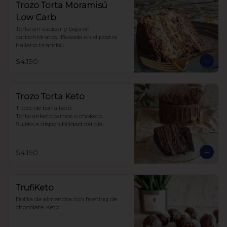
Trozo Torta Moramisú
Low Carb
Torta sin azúcar y baja en 
carbohidratos.  Basada en el postre 
italiano tiramisú
$4.190
Trozo Torta Keto
Trozo de torta keto 

Torta enketopamos o choketo.

Sujeto a disponibilidad del día. 

Baja en carbohidratos y sin azúcar
$4.190
TrufiKeto
Bolita de almendra con frosting de 
chocolate. Keto