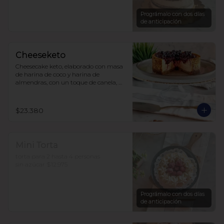
sin azúcar, endulzada con alulosa.

10 a 15 personas  $35.490
Prográmalo con dos días
de anticipación
Cheeseketo
Cheesecake keto, elaborado con masa 
de harina de coco y harina de 
almendras, con un toque de canela, 
relleno de queso crema y mermelada 
de frutos del bosque, sin azúcar, todo 
endulzado con alulosa.
$23.380
Mini Torta
torta para 2 hasta 4 personas

sin azúcar $12.975
Prográmalo con dos días
de anticipación