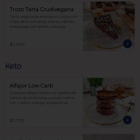
Trozo Tarta Crudivegana
Tarta vegana de arándano y coco, con 
masa de frutos secos, avena y dátiles, 
endulzada con dátiles y alulosa.
$2.900
Keto
Alfajor Low Carb
Exquisito alfajor hecho con galleta de 
harina de almendras y cacao, relleno 
con nuestro manjar artesanal de 
elaboración propia y bañado en 
chocolate, sin azúcar, todo endulzado 
con alulosa.
$3.790