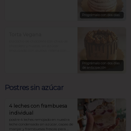
para 12-15 personas precio $36.000.-
Prográmalo con dos días
Torta Vegana
bizcocho de chocolate con chips de 
chocolate y nueces, sin azúcar 
endulzado con alulosa. rellena con 
pasta de dátiles y mantequilla de 
maní.

Prográmalo con dos días
$33.450
de anticipación
Postres sin azúcar
4 leches con frambuesa
individual
postre 4 leches remojado en nuestra 
leche condensada sin azúcar, capas de 
manjar y frambuesas frescas para 