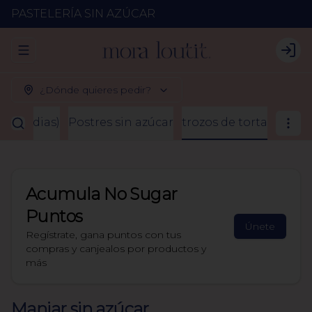
PASTELERÍA SIN AZÚCAR
Abrir menu de navegación
Logi
¿Dónde quieres pedir?
2 a 3 dias)
Postres sin azúcar
trozos de torta
Acumula
No Sugar
Puntos
Únete
Regístrate, gana puntos con tus
compras y canjealos por productos y
más
Manjar sin azúcar