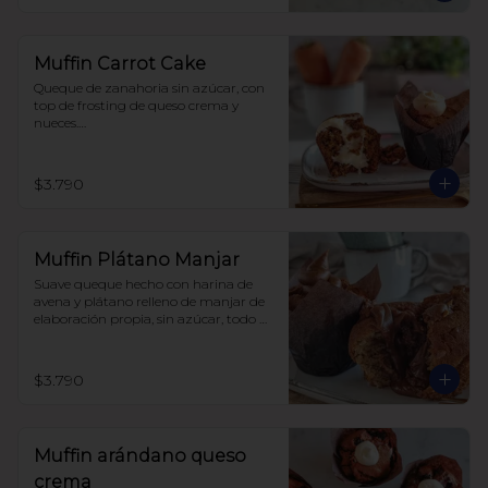
Muffin Carrot Cake
Queque de zanahoria sin azúcar, con 
top de frosting de queso crema y 
nueces.

Hecho con harina integral y 
endulzado con alulosa.
$3.790
Muffin Plátano Manjar
Suave queque hecho con harina de 
avena y plátano relleno de manjar de 
elaboración propia, sin azúcar, todo 
endulzado con alulosa.
$3.790
Muffin arándano queso
crema