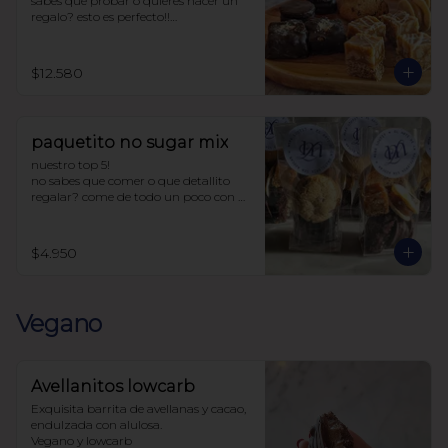
sabes que probar o quieres hacer un 
regalo? esto es perfecto!!

la caja incluye:

4 chilenitos

$12.580
2 cookie avena

4 ketoffe

2 alfajores

2 snickers

paquetito no sugar mix
todo endulzado con alulosa.
nuestro top 5!

no sabes que comer o que detallito 
regalar? come de todo un poco con 
este paquetito con 5 productos 
tamaño cocktail.

$4.950
Incluye:

1 chilenito

1 alfajor

1 ketoffee

Vegano
1 cookie avena

1 snicker

endulzado con alulosa
Avellanitos lowcarb
Exquisita barrita de avellanas y cacao,  
endulzada con alulosa. 

Vegano y lowcarb