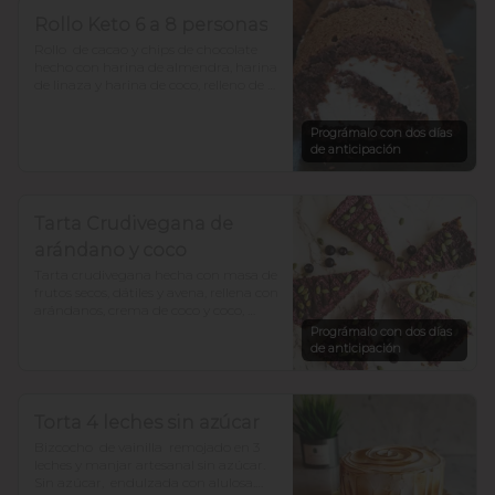
Rollo Keto 6 a 8 personas
Rollo  de cacao y chips de chocolate 
hecho con harina de almendra, harina 
de linaza y harina de coco, relleno de 
frosting de queso crema y zeste de 
naranja. bajo en  carbohidratosy sin 
Prográmalo con dos días
azúcar, todo endulzado con alulosa.
de anticipación
Tarta Crudivegana de
arándano y coco
Tarta crudivegana hecha con masa de 
frutos secos, dátiles y avena, rellena con 
arándanos, crema de coco y coco, 
decorada con chocolate y semillas de 
Prográmalo con dos días
zapallo. Sin azúcar añadida. Para 12 a 
de anticipación
15 porciones
Torta 4 leches sin azúcar
Bizcocho  de vainilla  remojado en 3 
leches y manjar artesanal sin azúcar. 

Sin azúcar,  endulzada con alulosa.
