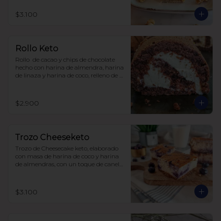
$3.100
Rollo Keto
Rollo  de cacao y chips de chocolate 
hecho con harina de almendra, harina 
de linaza y harina de coco, relleno de 
frosting de queso crema y zeste de 
naranja. Sin carbohidratos ni azúcar, 
todo endulzado con alulosa.
$2.900
Trozo Cheeseketo
Trozo de Cheesecake keto, elaborado 
con masa de harina de coco y harina 
de almendras, con un toque de canela, 
relleno de queso crema y arándanos, 
sin azúcar, todo endulzado con 
alulosa.

$3.100
para 6-8 personas $20.350

para 12-15 personas $ 35.000