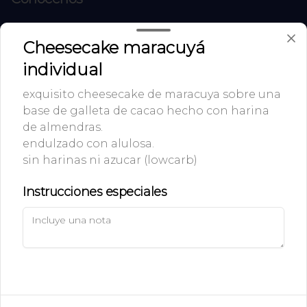
Avenida Concón reñaca 4000, local 6.
Cheesecake maracuyá
+56 9 498 30931
individual
Términos y condiciones
Política de privacidad
exquisito cheesecake de maracuya sobre una
base de galleta de cacao hecho con harina
Redes sociales
de almendras.
endulzado con alulosa.
Instagram
sin harinas ni azucar (lowcarb)
Facebook
Instrucciones especiales
Mi cuenta
Pedir
Iniciar sesión
Powered by