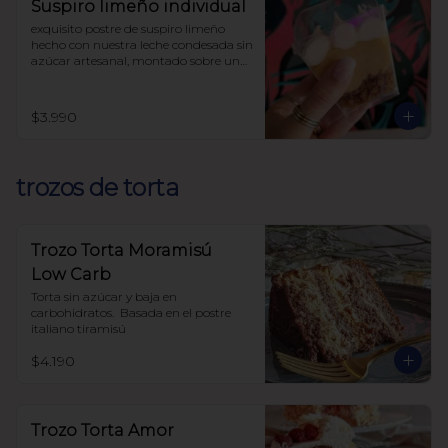
Suspiro limeño individual
exquisito postre de suspiro limeño 
hecho con nuestra leche condesada sin 
azúcar artesanal, montado sobre una 
base de almendras crocantes y 
coronado con un suave merengue 
suizo y canela.

$3.990
endulzado con alulosa

sin harinas (lowcarb)
trozos de torta
Trozo Torta Moramisú
Low Carb
Torta sin azúcar y baja en 
carbohidratos.  Basada en el postre 
italiano tiramisú
$4.190
Trozo Torta Amor