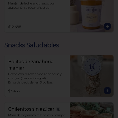
Manjar de leche endulzado con 
alulosa. Sin azúcar añadida 

Libre de sellos

Sin polioles

99.9% endulzado con alulosa
$12.495
Snacks Saludables
Bolitas de zanahoria
manjar
Hecha con bizcocho de zanahoria y 
manjar. (Harina integral)

En cada pack vienen 3 bolitas.
$3.455
Chilenitos sin azúcar
Masa de hojarasca rellena con manjar 