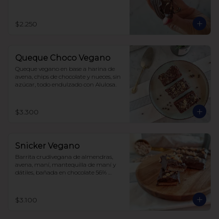
$2.250
Queque Choco Vegano
Queque vegano en base a harina de 
avena, chips de chocolate y nueces, sin 
azúcar, todo endulzado con Alulosa.
$3.300
Snicker Vegano
Barrita crudivegana de almendras, 
avena, maní, mantequilla de maní y 
dátiles, bañada en chocolate 56% 
cacao, sin azúcar.

No tiene soja, lácteos ni huevos.
$3.100