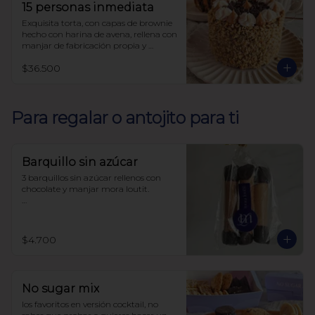
15 personas inmediata
Exquisita torta, con capas de brownie 
hecho con harina de avena, rellena con 
manjar de fabricación propia y 
decorada con nueces, sin azúcar, todo 
$36.500
endulzado con alulosa.
Para regalar o antojito para ti
Barquillo sin azúcar
3 barquillos sin azúcar rellenos con 
chocolate y manjar mora loutit.

Endulzado con alulosa

Harina de trigo
$4.700
No sugar mix
los favoritos en versión cocktail, no 