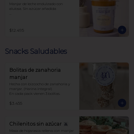
Manjar de leche endulzado con 
alulosa. Sin azúcar añadida 

Libre de sellos

Sin polioles

99.9% endulzado con alulosa
$12.495
Snacks Saludables
Bolitas de zanahoria
manjar
Hecha con bizcocho de zanahoria y 
manjar. (Harina integral)

En cada pack vienen 3 bolitas.
$3.455
Chilenitos sin azúcar
Masa de hojarasca rellena con manjar 