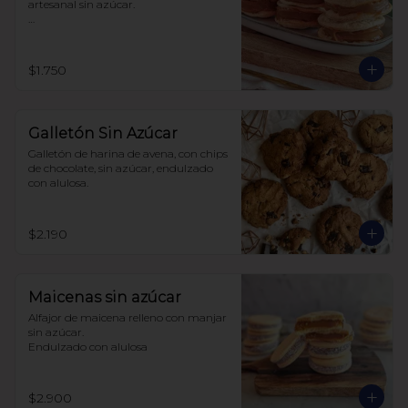
artesanal sin azúcar.

Hecho con harina de trigo.
$1.750
Galletón Sin Azúcar
Galletón de harina de avena, con chips 
de chocolate, sin azúcar, endulzado 
con alulosa.
$2.190
Maicenas sin azúcar
Alfajor de maicena relleno con manjar 
sin azúcar.

Endulzado con alulosa
$2.900