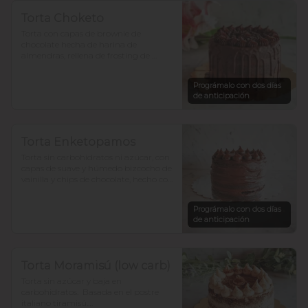
Torta Choketo
Torta con capas de brownie de 
chocolate hecha de harina de 
almendras, rellena de frosting de 
chocolate. Endulzada con alulosa.

Prográmalo con dos días
Si te gusta el chocolate, ésta es la tuya!.

de anticipación
Para 12-15 personas $36.800
Torta Enketopamos
Torta sin carbohidratos ni azúcar, con 
capas de suave y húmedo bizcocho de 
vainilla y chips de chocolate, hecho con 
harina de almendra y  harina de coco, 
rellena con frosting queso crema y  
Prográmalo con dos días
cacao. 

de anticipación
para 12-15 personas $35.900

En ketopamos? atrévete.
Torta Moramisú (low carb)
Torta sin azúcar y baja en 
carbohidratos.  Basada en el postre 
italiano tiramisú.
