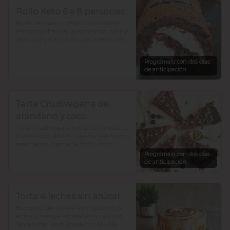
Rollo Keto 6 a 8 personas
Rollo  de cacao y chips de chocolate 
hecho con harina de almendra, harina 
de linaza y harina de coco, relleno de 
frosting de queso crema y zeste de 
naranja. bajo en  carbohidratosy sin 
Prográmalo con dos días
azúcar, todo endulzado con alulosa.
de anticipación
Tarta Crudivegana de
arándano y coco
Tarta crudivegana hecha con masa de 
frutos secos, dátiles y avena, rellena con 
arándanos, crema de coco y coco, 
decorada con chocolate y semillas de 
Prográmalo con dos días
zapallo. Sin azúcar añadida. Para 12 a 
de anticipación
15 porciones
Torta 4 leches sin azúcar
Bizcocho  de vainilla  remojado en 3 
leches y manjar artesanal sin azúcar. 

Sin azúcar,  endulzada con alulosa.
