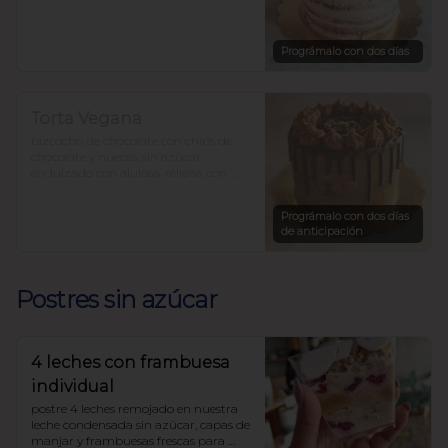
para 12-15 personas precio $36.000.-
Prográmalo con dos días
Torta Vegana
bizcocho de chocolate con chips de 
chocolate y nueces, sin azúcar 
endulzado con alulosa. rellena con 
pasta de dátiles y mantequilla de 
maní.

Prográmalo con dos días
$33.450
de anticipación
Postres sin azúcar
4 leches con frambuesa
individual
postre 4 leches remojado en nuestra 
leche condensada sin azúcar, capas de 
manjar y frambuesas frescas para 