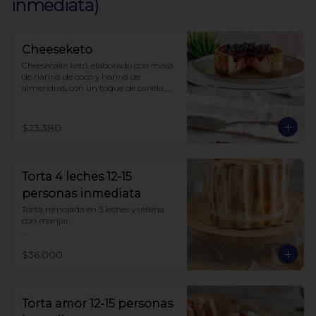
inmediata)
Cheeseketo
Cheesecake keto, elaborado con masa 
de harina de coco y harina de 
almendras, con un toque de canela, 
relleno de queso crema y mermelada 
de frutos del bosque, sin azúcar, todo 
endulzado con alulosa.
$23.380
Torta 4 leches 12-15
personas inmediata
Torta remojada en 3 leches y rellena 
con manjar.

Sin azúcar endulzada con alulosa. 
$36.000
Harina de trigo
Torta amor 12-15 personas