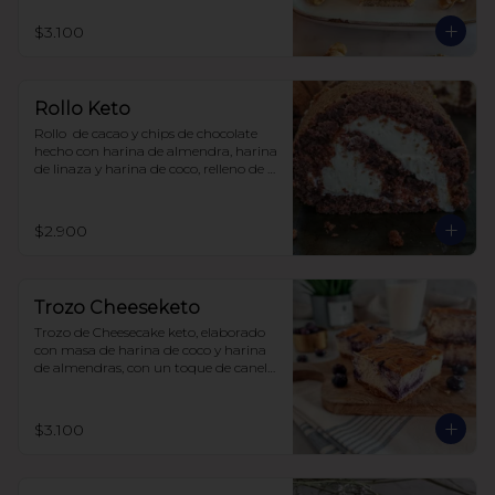
$3.100
Rollo Keto
Rollo  de cacao y chips de chocolate 
hecho con harina de almendra, harina 
de linaza y harina de coco, relleno de 
frosting de queso crema y zeste de 
naranja. Sin carbohidratos ni azúcar, 
todo endulzado con alulosa.
$2.900
Trozo Cheeseketo
Trozo de Cheesecake keto, elaborado 
con masa de harina de coco y harina 
de almendras, con un toque de canela, 
relleno de queso crema y arándanos, 
sin azúcar, todo endulzado con 
alulosa.

$3.100
para 6-8 personas $20.350

para 12-15 personas $ 35.000