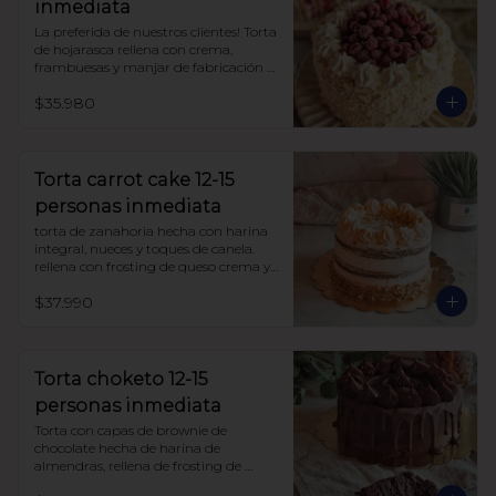
inmediata
La preferida de nuestros clientes! Torta 
de hojarasca rellena con crema, 
frambuesas y manjar de fabricación 
propia, sin azúcar, todo endulzado 
$35.980
con alulosa. 

Ojo!! esta torta se entrega congelada.

para descongelarla, déjala a 
temperatura ambiente aprox 3 horas 
Torta carrot cake 12-15
antes de comer. si el lugar es muy frío 
personas inmediata
puedes dejarla mas tiempo.
torta de zanahoria hecha con harina 
integral, nueces y toques de canela. 
rellena con frosting de queso crema y 
manjar sin azúcar, endulzada con 
$37.990
alulosa.
Torta choketo 12-15
personas inmediata
Torta con capas de brownie de 
chocolate hecha de harina de 
almendras, rellena de frosting de 
chocolate. Endulzada con alulosa.