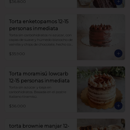
$36.800
Torta enketopamos 12-15
personas inmediata
Torta sin carbohidratos ni azúcar, con 
capas de suave y húmedo bizcocho de 
vainilla y chips de chocolate, hecho con 
harina de almendra y harina de coco, 
$35.900
rellena con frosting queso crema y 
cacao.
Torta moramisú lowcarb
12-15 personas inmediata
Torta sin azúcar y baja en 
carbohidratos. Basada en el postre 
italiano tiramisú.
$36.000
torta brownie manjar 12-