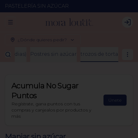
PASTELERÍA SIN AZÚCAR
Abrir menu de navegación
Logi
¿Dónde quieres pedir?
2 a 3 dias)
Postres sin azúcar
trozos de torta
Acumula
No Sugar
Puntos
Únete
Regístrate, gana puntos con tus
compras y canjealos por productos y
más
Manjar sin azúcar