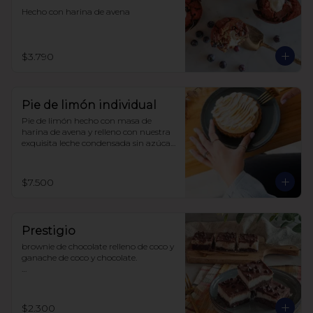
Hecho con harina de avena
$3.790
Pie de limón individual
Pie de limón hecho con masa de 
harina de avena y relleno con nuestra 
exquisita leche condensada sin azúcar 
y limones recién exprimidos, 
terminado con un suave merengue 
suizo. Todo endulzado con alulosa.
$7.500
Prestigio
brownie de chocolate relleno de coco y 
ganache de coco y chocolate.

sin azúcar

sin lácteos

sin soya

$2.300