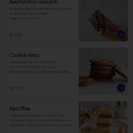
Avellanitos lowcarb
Exquisita barrita de avellanas y cacao,  
endulzada con alulosa. 

Vegano y lowcarb
$2.250
Cookie Keto
Galleta hecha con harina de 
almendras, harina de coco y 
mantequilla con chips de chocolate, 
endulzada con alulosa.
$2.250
Ketoffee
Cuadradito hecho con harina de 
almendra, coco y linaza. Relleno con 
exquisito toffee de caramelo y nueces. 
Todo endulzado con alulosa