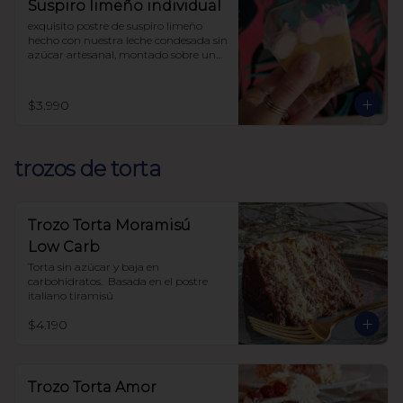
Suspiro limeño individual
exquisito postre de suspiro limeño 
hecho con nuestra leche condesada sin 
azúcar artesanal, montado sobre una 
base de almendras crocantes y 
coronado con un suave merengue 
suizo y canela.

$3.990
endulzado con alulosa

sin harinas (lowcarb)
trozos de torta
Trozo Torta Moramisú
Low Carb
Torta sin azúcar y baja en 
carbohidratos.  Basada en el postre 
italiano tiramisú
$4.190
Trozo Torta Amor