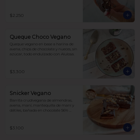
$2.250
Queque Choco Vegano
Queque vegano en base a harina de 
avena, chips de chocolate y nueces, sin 
azúcar, todo endulzado con Alulosa.
$3.300
Snicker Vegano
Barrita crudivegana de almendras, 
avena, maní, mantequilla de maní y 
dátiles, bañada en chocolate 56% 
cacao, sin azúcar.

No tiene soja, lácteos ni huevos.
$3.100