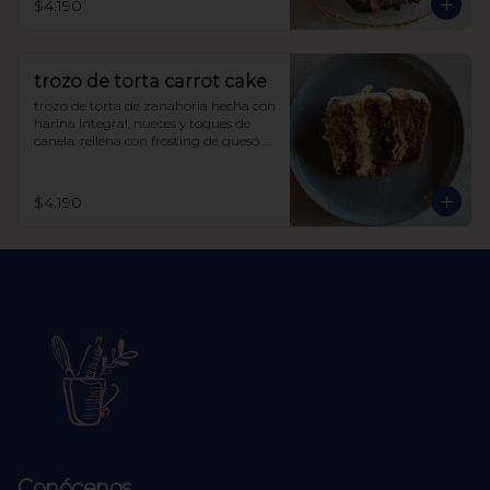
$4.190
trozo de torta carrot cake
trozo de torta de zanahoria hecha con 
harina integral, nueces y toques de 
canela. rellena con frosting de queso 
crema y manjar sin azúcar, endulzada 
con alulosa.
$4.190
Conócenos