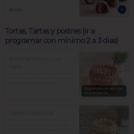
$1.700
Tortas, Tartas y postres (ir a
programar con mínimo 2 a 3 dias)
Brownie Manjar Low
Carb
Exquisito bizcocho de brownie hecho 
con harina de almendras,  rellena de 
nuestro  manjar sin azúcar. 

Endulzada con alulosa y baja en 
Prográmalo con dos días
carbohidratos.

de anticipación
Para 12-15 personas $37.500
Carrot Cake Torta
torta de zanahoria hecha con harina 
integral, nueces y toques de canela. 
rellena con frosting de queso crema. 