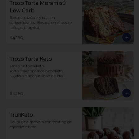
Trozo Torta Moramisú
Low Carb
Torta sin azúcar y baja en 
carbohidratos.  Basada en el postre 
italiano tiramisú
$4.190
Trozo Torta Keto
Trozo de torta keto 

Torta enketopamos o choketo.

Sujeto a disponibilidad del día. 

Baja en carbohidratos y sin azúcar
$4.190
TrufiKeto
Bolita de almendra con frosting de 
chocolate. Keto