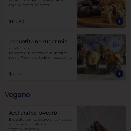
sabes que probar o quieres hacer un 
regalo? esto es perfecto!!

la caja incluye:

4 chilenitos

$12.580
2 cookie avena

4 ketoffe

2 alfajores

2 snickers

paquetito no sugar mix
todo endulzado con alulosa.
nuestro top 5!

no sabes que comer o que detallito 
regalar? come de todo un poco con 
este paquetito con 5 productos 
tamaño cocktail.

$4.950
Incluye:

1 chilenito

1 alfajor

1 ketoffee

Vegano
1 cookie avena

1 snicker

endulzado con alulosa
Avellanitos lowcarb
Exquisita barrita de avellanas y cacao,  
endulzada con alulosa. 

Vegano y lowcarb