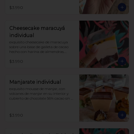
darle un toque de acidez único, 
$3.990
coronado con merengue suizo 

sin azúcar, con harina de trigo
Cheesecake maracuyá
individual
exquisito cheesecake de maracuya 
sobre una base de galleta de cacao 
hecho con harina de almendras.

endulzado con alulosa.

$3.990
sin harinas ni azucar (lowcarb)
Manjarate individual
exquisito mousse de manjar, con 
volcanes de manjar en su interior y 
cubierto de chocolate 56% cacao sin 
azúcar.

endulzado con alulosa.
$3.990