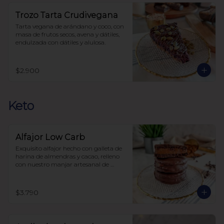
Trozo Tarta Crudivegana
Tarta vegana de arándano y coco, con 
masa de frutos secos, avena y dátiles, 
endulzada con dátiles y alulosa.
$2.900
Keto
Alfajor Low Carb
Exquisito alfajor hecho con galleta de 
harina de almendras y cacao, relleno 
con nuestro manjar artesanal de 
elaboración propia y bañado en 
chocolate, sin azúcar, todo endulzado 
con alulosa.
$3.790