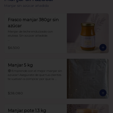
Manjar sin azúcar añadida
Frasco manjar 380gr sin
azúcar
Manjar de leche endulzado con 
alulosa. Sin azúcar añadida 

Libre de sellos

$6.500
Sin polioles

99.9% endulzado con alulosa

Frasco 380 gr
Manjar 5 kg
🤑 Emprende con el mejor manjar sin 
azúcar! Asegúrate de que tus clientes 
te vuelvan a comprar por que la 
calidad de este manjar es única! 

$38.080
Manjar sin azúcar añadida.

99.9% endulzado con alulosa

Manjar pote 1.3 kg
Sin maltitol ni polioles.