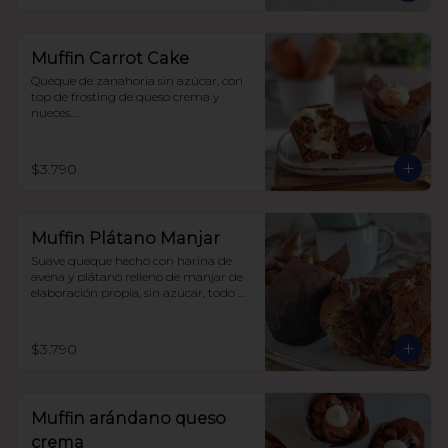
Muffin Carrot Cake
Queque de zanahoria sin azúcar, con 
top de frosting de queso crema y 
nueces.

Hecho con harina integral y 
endulzado con alulosa.
$3.790
Muffin Plátano Manjar
Suave queque hecho con harina de 
avena y plátano relleno de manjar de 
elaboración propia, sin azúcar, todo 
endulzado con alulosa.
$3.790
Muffin arándano queso
crema