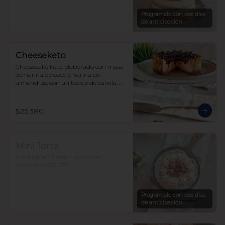
sin azúcar, endulzada con alulosa.

10 a 15 personas  $35.490
Prográmalo con dos días
de anticipación
Cheeseketo
Cheesecake keto, elaborado con masa 
de harina de coco y harina de 
almendras, con un toque de canela, 
relleno de queso crema y mermelada 
de frutos del bosque, sin azúcar, todo 
endulzado con alulosa.
$23.380
Mini Torta
torta para 2 hasta 4 personas

sin azúcar $12.975
Prográmalo con dos días
de anticipación