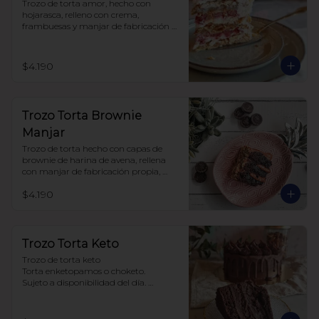
Trozo de torta amor, hecho con 
hojarasca, relleno con crema, 
frambuesas y manjar de fabricación 
propia, sin azúcar, todo endulzado 
con alulosa.
$4.190
Trozo Torta Brownie
Manjar
Trozo de torta hecho con capas de 
brownie de harina de avena, rellena 
con manjar de fabricación propia, 
todo endulzado con alulosa.
$4.190
Trozo Torta Keto
Trozo de torta keto 

Torta enketopamos o choketo.

Sujeto a disponibilidad del día. 

Baja en carbohidratos y sin azúcar