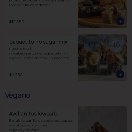
sabes que probar o quieres hacer un 
regalo? esto es perfecto!!

la caja incluye:

4 chilenitos

$12.580
2 cookie avena

4 ketoffe

2 alfajores

2 snickers

paquetito no sugar mix
todo endulzado con alulosa.
nuestro top 5!

no sabes que comer o que detallito 
regalar? come de todo un poco con 
este paquetito con 5 productos 
tamaño cocktail.

$4.950
Incluye:

1 chilenito

1 alfajor

1 ketoffee

Vegano
1 cookie avena

1 snicker

endulzado con alulosa
Avellanitos lowcarb
Exquisita barrita de avellanas y cacao,  
endulzada con alulosa. 

Vegano y lowcarb