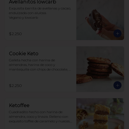
Avellanitos lowcarb
Exquisita barrita de avellanas y cacao,  
endulzada con alulosa. 

Vegano y lowcarb
$2.250
Cookie Keto
Galleta hecha con harina de 
almendras, harina de coco y 
mantequilla con chips de chocolate, 
endulzada con alulosa.
$2.250
Ketoffee
Cuadradito hecho con harina de 
almendra, coco y linaza. Relleno con 
exquisito toffee de caramelo y nueces. 
Todo endulzado con alulosa