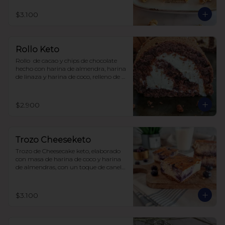
$3.100
Rollo Keto
Rollo  de cacao y chips de chocolate 
hecho con harina de almendra, harina 
de linaza y harina de coco, relleno de 
frosting de queso crema y zeste de 
naranja. Sin carbohidratos ni azúcar, 
todo endulzado con alulosa.
$2.900
Trozo Cheeseketo
Trozo de Cheesecake keto, elaborado 
con masa de harina de coco y harina 
de almendras, con un toque de canela, 
relleno de queso crema y arándanos, 
sin azúcar, todo endulzado con 
alulosa.

$3.100
para 6-8 personas $20.350

para 12-15 personas $ 35.000