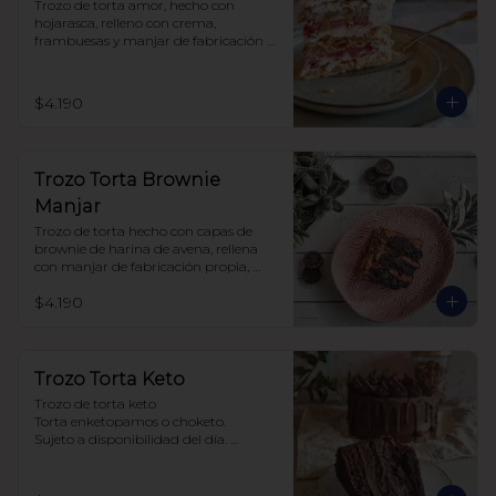
Trozo de torta amor, hecho con 
hojarasca, relleno con crema, 
frambuesas y manjar de fabricación 
propia, sin azúcar, todo endulzado 
con alulosa.
$4.190
Trozo Torta Brownie
Manjar
Trozo de torta hecho con capas de 
brownie de harina de avena, rellena 
con manjar de fabricación propia, 
todo endulzado con alulosa.
$4.190
Trozo Torta Keto
Trozo de torta keto 

Torta enketopamos o choketo.

Sujeto a disponibilidad del día. 

Baja en carbohidratos y sin azúcar