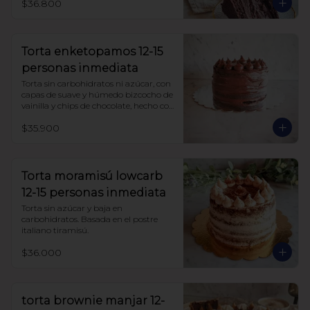
$36.800
Torta enketopamos 12-15
personas inmediata
Torta sin carbohidratos ni azúcar, con 
capas de suave y húmedo bizcocho de 
vainilla y chips de chocolate, hecho con 
harina de almendra y harina de coco, 
$35.900
rellena con frosting queso crema y 
cacao.
Torta moramisú lowcarb
12-15 personas inmediata
Torta sin azúcar y baja en 
carbohidratos. Basada en el postre 
italiano tiramisú.
$36.000
torta brownie manjar 12-