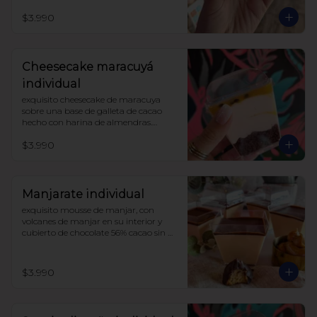
darle un toque de acidez único, 
$3.990
coronado con merengue suizo 

sin azúcar, con harina de trigo
Cheesecake maracuyá
individual
exquisito cheesecake de maracuya 
sobre una base de galleta de cacao 
hecho con harina de almendras.

endulzado con alulosa.

$3.990
sin harinas ni azucar (lowcarb)
Manjarate individual
exquisito mousse de manjar, con 
volcanes de manjar en su interior y 
cubierto de chocolate 56% cacao sin 
azúcar.

endulzado con alulosa.
$3.990