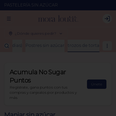
PASTELERÍA SIN AZÚCAR
Abrir menu de navegación
Logi
¿Dónde quieres pedir?
2 a 3 dias)
Postres sin azúcar
trozos de torta
Acumula
No Sugar
Puntos
Únete
Regístrate, gana puntos con tus
compras y canjealos por productos y
más
Manjar sin azúcar