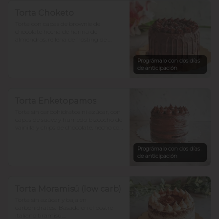
Torta Choketo
Torta con capas de brownie de 
chocolate hecha de harina de 
almendras, rellena de frosting de 
chocolate. Endulzada con alulosa.

Prográmalo con dos días
Si te gusta el chocolate, ésta es la tuya!.

de anticipación
Para 12-15 personas $36.800
Torta Enketopamos
Torta sin carbohidratos ni azúcar, con 
capas de suave y húmedo bizcocho de 
vainilla y chips de chocolate, hecho con 
harina de almendra y  harina de coco, 
rellena con frosting queso crema y  
Prográmalo con dos días
cacao. 

de anticipación
para 12-15 personas $35.900

En ketopamos? atrévete.
Torta Moramisú (low carb)
Torta sin azúcar y baja en 
carbohidratos.  Basada en el postre 
italiano tiramisú.
