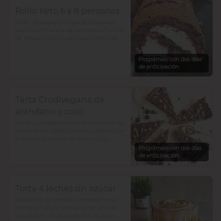
Rollo Keto 6 a 8 personas
Rollo  de cacao y chips de chocolate 
hecho con harina de almendra, harina 
de linaza y harina de coco, relleno de 
frosting de queso crema y zeste de 
naranja. bajo en  carbohidratosy sin 
Prográmalo con dos días
azúcar, todo endulzado con alulosa.
de anticipación
Tarta Crudivegana de
arándano y coco
Tarta crudivegana hecha con masa de 
frutos secos, dátiles y avena, rellena con 
arándanos, crema de coco y coco, 
decorada con chocolate y semillas de 
Prográmalo con dos días
zapallo. Sin azúcar añadida. Para 12 a 
de anticipación
15 porciones
Torta 4 leches sin azúcar
Bizcocho  de vainilla  remojado en 3 
leches y manjar artesanal sin azúcar. 

Sin azúcar,  endulzada con alulosa.
