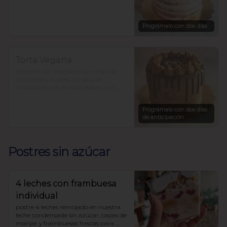
para 12-15 personas precio $36.000.-
Prográmalo con dos días
Torta Vegana
bizcocho de chocolate con chips de 
chocolate y nueces, sin azúcar 
endulzado con alulosa. rellena con 
pasta de dátiles y mantequilla de 
maní.

Prográmalo con dos días
$33.450
de anticipación
Postres sin azúcar
4 leches con frambuesa
individual
postre 4 leches remojado en nuestra 
leche condensada sin azúcar, capas de 
manjar y frambuesas frescas para 