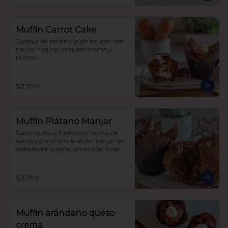
Muffin Carrot Cake
Queque de zanahoria sin azúcar, con 
top de frosting de queso crema y 
nueces.

Hecho con harina integral y 
endulzado con alulosa.
$3.790
Muffin Plátano Manjar
Suave queque hecho con harina de 
avena y plátano relleno de manjar de 
elaboración propia, sin azúcar, todo 
endulzado con alulosa.
$3.790
Muffin arándano queso
crema