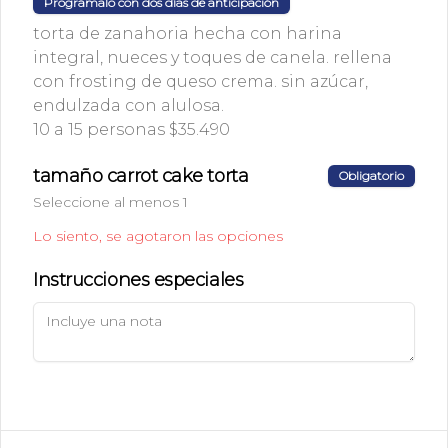
Prográmalo con dos días de anticipación
torta de zanahoria hecha con harina
Avenida Concón reñaca 4000, local 6.
integral, nueces y toques de canela. rellena
+56 9 498 30931
con frosting de queso crema. sin azúcar,
Términos y condiciones
endulzada con alulosa.
Política de privacidad
10 a 15 personas $35.490
Redes sociales
tamaño carrot cake torta
Obligatorio
Seleccione al menos 1
Instagram
Lo siento, se agotaron las opciones
Facebook
Instrucciones especiales
Mi cuenta
Pedir
Iniciar sesión
Powered by