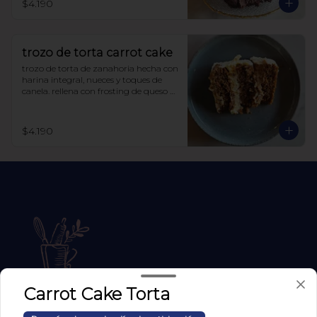
$4.190
trozo de torta carrot cake
trozo de torta de zanahoria hecha con 
harina integral, nueces y toques de 
canela. rellena con frosting de queso 
crema y manjar sin azúcar, endulzada 
con alulosa.
$4.190
Carrot Cake Torta
Conócenos