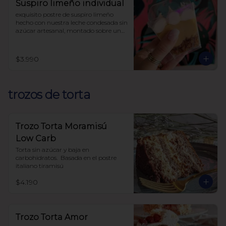
Suspiro limeño individual
exquisito postre de suspiro limeño 
hecho con nuestra leche condesada sin 
azúcar artesanal, montado sobre una 
base de almendras crocantes y 
coronado con un suave merengue 
suizo y canela.

$3.990
endulzado con alulosa

sin harinas (lowcarb)
trozos de torta
Trozo Torta Moramisú
Low Carb
Torta sin azúcar y baja en 
carbohidratos.  Basada en el postre 
italiano tiramisú
$4.190
Trozo Torta Amor