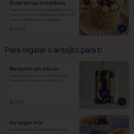
15 personas inmediata
Exquisita torta, con capas de brownie 
hecho con harina de avena, rellena con 
manjar de fabricación propia y 
decorada con nueces, sin azúcar, todo 
$36.500
endulzado con alulosa.
Para regalar o antojito para ti
Barquillo sin azúcar
3 barquillos sin azúcar rellenos con 
chocolate y manjar mora loutit.

Endulzado con alulosa

Harina de trigo
$4.700
No sugar mix
los favoritos en versión cocktail, no 