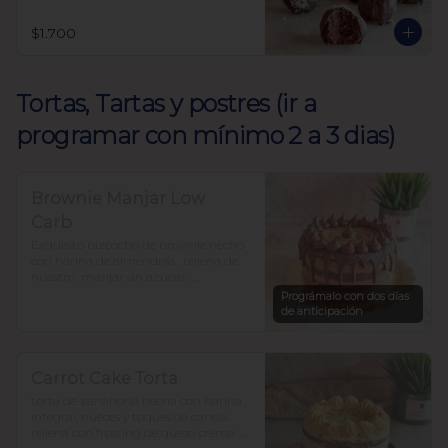
$1.700
Tortas, Tartas y postres (ir a
programar con mínimo 2 a 3 dias)
Brownie Manjar Low
Carb
Exquisito bizcocho de brownie hecho 
con harina de almendras,  rellena de 
nuestro  manjar sin azúcar. 

Endulzada con alulosa y baja en 
Prográmalo con dos días
carbohidratos.

de anticipación
Para 12-15 personas $37.500
Carrot Cake Torta
torta de zanahoria hecha con harina 
integral, nueces y toques de canela. 
rellena con frosting de queso crema. 