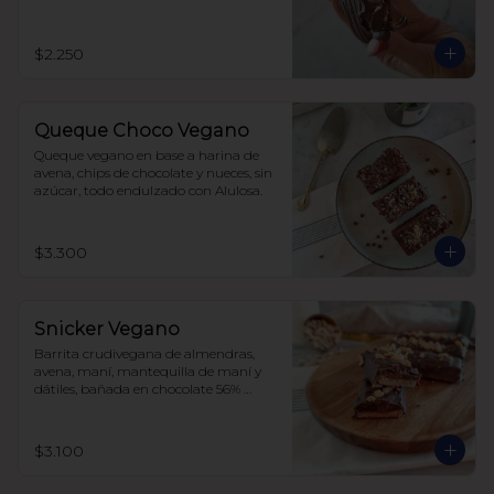
$2.250
Queque Choco Vegano
Queque vegano en base a harina de 
avena, chips de chocolate y nueces, sin 
azúcar, todo endulzado con Alulosa.
$3.300
Snicker Vegano
Barrita crudivegana de almendras, 
avena, maní, mantequilla de maní y 
dátiles, bañada en chocolate 56% 
cacao, sin azúcar.

No tiene soja, lácteos ni huevos.
$3.100