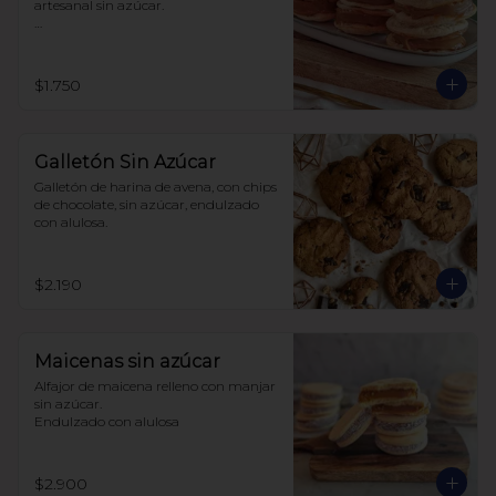
artesanal sin azúcar.

Hecho con harina de trigo.
$1.750
Galletón Sin Azúcar
Galletón de harina de avena, con chips 
de chocolate, sin azúcar, endulzado 
con alulosa.
$2.190
Maicenas sin azúcar
Alfajor de maicena relleno con manjar 
sin azúcar.

Endulzado con alulosa
$2.900