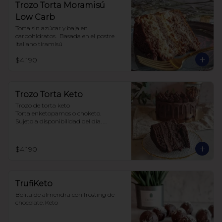
Trozo Torta Moramisú
Low Carb
Torta sin azúcar y baja en 
carbohidratos.  Basada en el postre 
italiano tiramisú
$4.190
Trozo Torta Keto
Trozo de torta keto 

Torta enketopamos o choketo.

Sujeto a disponibilidad del día. 

Baja en carbohidratos y sin azúcar
$4.190
TrufiKeto
Bolita de almendra con frosting de 
chocolate. Keto