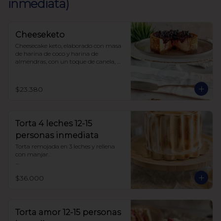
inmediata)
Cheeseketo
Cheesecake keto, elaborado con masa 
de harina de coco y harina de 
almendras, con un toque de canela, 
relleno de queso crema y mermelada 
de frutos del bosque, sin azúcar, todo 
endulzado con alulosa.
$23.380
Torta 4 leches 12-15
personas inmediata
Torta remojada en 3 leches y rellena 
con manjar.

Sin azúcar endulzada con alulosa. 
$36.000
Harina de trigo
Torta amor 12-15 personas