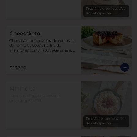
sin azúcar, endulzada con alulosa.

10 a 15 personas  $35.490
Prográmalo con dos días
de anticipación
Cheeseketo
Cheesecake keto, elaborado con masa 
de harina de coco y harina de 
almendras, con un toque de canela, 
relleno de queso crema y mermelada 
de frutos del bosque, sin azúcar, todo 
endulzado con alulosa.
$23.380
Mini Torta
torta para 2 hasta 4 personas

sin azúcar $12.975
Prográmalo con dos días
de anticipación