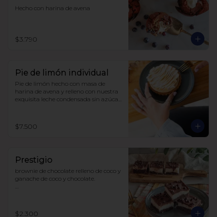
Hecho con harina de avena
$3.790
Pie de limón individual
Pie de limón hecho con masa de 
harina de avena y relleno con nuestra 
exquisita leche condensada sin azúcar 
y limones recién exprimidos, 
terminado con un suave merengue 
suizo. Todo endulzado con alulosa.
$7.500
Prestigio
brownie de chocolate relleno de coco y 
ganache de coco y chocolate.

sin azúcar

sin lácteos

sin soya

$2.300