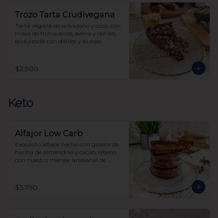
Trozo Tarta Crudivegana
Tarta vegana de arándano y coco, con 
masa de frutos secos, avena y dátiles, 
endulzada con dátiles y alulosa.
$2.900
Keto
Alfajor Low Carb
Exquisito alfajor hecho con galleta de 
harina de almendras y cacao, relleno 
con nuestro manjar artesanal de 
elaboración propia y bañado en 
chocolate, sin azúcar, todo endulzado 
con alulosa.
$3.790