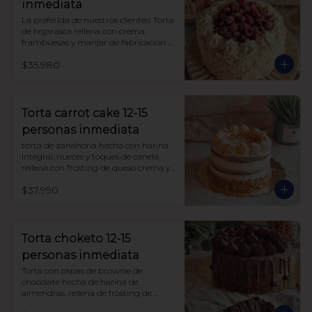
inmediata
La preferida de nuestros clientes! Torta 
de hojarasca rellena con crema, 
frambuesas y manjar de fabricación 
propia, sin azúcar, todo endulzado 
$35.980
con alulosa. 

Ojo!! esta torta se entrega congelada.

para descongelarla, déjala a 
temperatura ambiente aprox 3 horas 
Torta carrot cake 12-15
antes de comer. si el lugar es muy frío 
personas inmediata
puedes dejarla mas tiempo.
torta de zanahoria hecha con harina 
integral, nueces y toques de canela. 
rellena con frosting de queso crema y 
manjar sin azúcar, endulzada con 
$37.990
alulosa.
Torta choketo 12-15
personas inmediata
Torta con capas de brownie de 
chocolate hecha de harina de 
almendras, rellena de frosting de 
chocolate. Endulzada con alulosa.