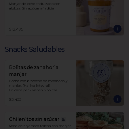
Manjar de leche endulzado con 
alulosa. Sin azúcar añadida 

Libre de sellos

Sin polioles

99.9% endulzado con alulosa
$12.495
Snacks Saludables
Bolitas de zanahoria
manjar
Hecha con bizcocho de zanahoria y 
manjar. (Harina integral)

En cada pack vienen 3 bolitas.
$3.455
Chilenitos sin azúcar
Masa de hojarasca rellena con manjar 