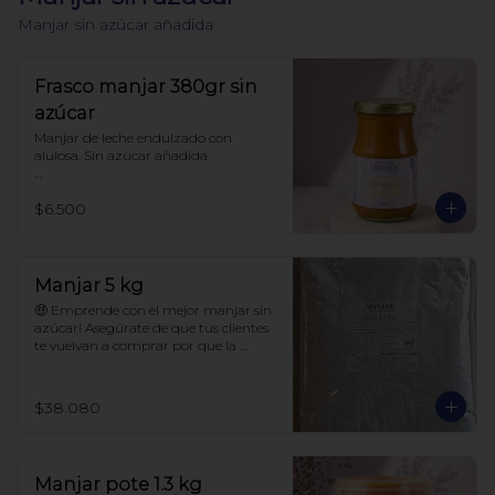
Manjar sin azúcar añadida
Frasco manjar 380gr sin
azúcar
Manjar de leche endulzado con 
alulosa. Sin azúcar añadida 

Libre de sellos

$6.500
Sin polioles

99.9% endulzado con alulosa

Frasco 380 gr
Manjar 5 kg
🤑 Emprende con el mejor manjar sin 
azúcar! Asegúrate de que tus clientes 
te vuelvan a comprar por que la 
calidad de este manjar es única! 

$38.080
Manjar sin azúcar añadida.

99.9% endulzado con alulosa

Manjar pote 1.3 kg
Sin maltitol ni polioles.