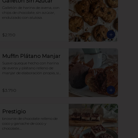
Galletón Sin Azúcar
Galletón de harina de avena, con 
chips de chocolate, sin azúcar, 
endulzado con alulosa.
$2.190
Muffin Plátano Manjar
Suave queque hecho con harina 
de avena y plátano relleno de 
manjar de elaboración propia, sin 
azúcar, todo endulzado con 
alulosa.
$3.790
Prestigio
brownie de chocolate relleno de 
coco y ganache de coco y 
chocolate.
