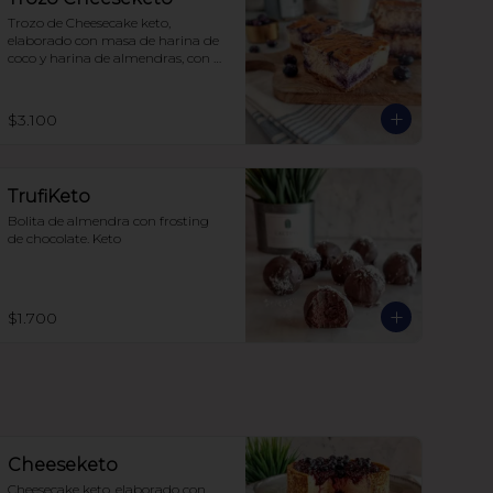
Trozo de Cheesecake keto, 
elaborado con masa de harina de 
coco y harina de almendras, con 
un toque de canela, relleno de 
queso crema y arándanos, sin 
azúcar, todo endulzado con 
$3.100
alulosa.

para 6-8 personas $20.350

para 12-15 personas $ 35.000
TrufiKeto
Bolita de almendra con frosting 
de chocolate. Keto
$1.700
Cheeseketo
Cheesecake keto, elaborado con 