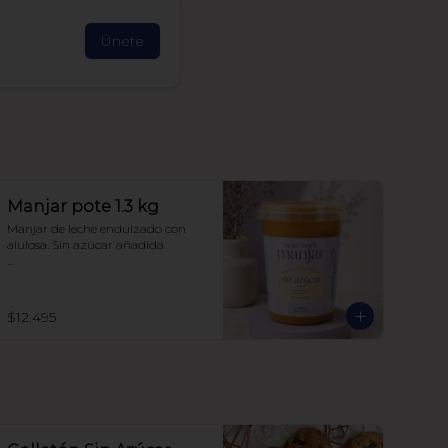
Únete
Manjar pote 1.3 kg
Manjar de leche endulzado con 
alulosa. Sin azúcar añadida 

Libre de sellos

Sin polioles

99.9% endulzado con alulosa
$12.495