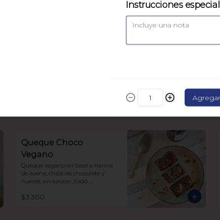
Instrucciones especia
No sugar mix
los favoritos en versión cocktail, no 
sabes que probar o quieres hacer 
un regalo? esto es perfecto!!

la caja incluye:

4 chilenitos

$12.580
2 cookie avena

4 ketoffe

2 alfajores

Agrega
2 snickers

todo endulzado con alulosa.
Queque Choco
Vegano
Queque vegano en base a harina 
de avena, chips de chocolate y 
nueces, sin azúcar, todo 
endulzado con Alulosa.
$3.300