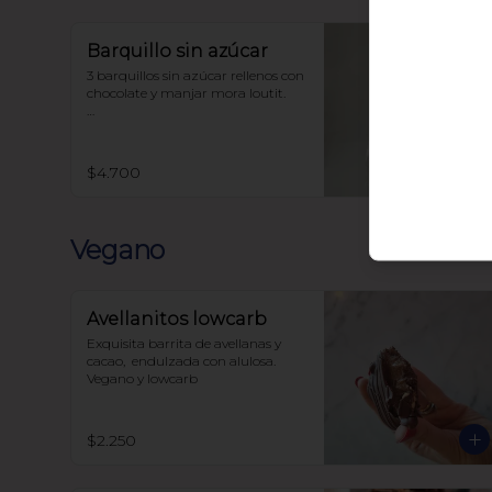
Barquillo sin azúcar
3 barquillos sin azúcar rellenos con 
chocolate y manjar mora loutit.

Endulzado con alulosa

Harina de trigo
$4.700
Vegano
Avellanitos lowcarb
Exquisita barrita de avellanas y 
cacao,  endulzada con alulosa. 

Vegano y lowcarb
$2.250