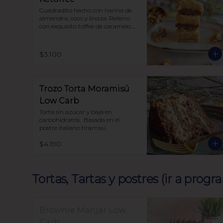
Cuadradito hecho con harina de 
almendra, coco y linaza. Relleno 
con exquisito toffee de caramelo y 
nueces. Todo endulzado con 
alulosa
$3.100
Trozo Torta Moramisú
Low Carb
Torta sin azúcar y baja en 
carbohidratos.  Basada en el 
postre italiano tiramisú
$4.190
Tortas, Tartas y postres (ir a prog
Brownie Manjar Low
Carb