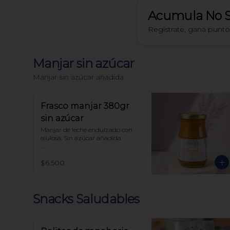
Acumula
No 
Regístrate, gana punt
Manjar sin azúcar
Manjar sin azúcar añadida
Frasco manjar 380gr
sin azúcar
Manjar de leche endulzado con 
alulosa. Sin azúcar añadida 

Libre de sellos

$6.500
Sin polioles

99.9% endulzado con alulosa

Snacks Saludables
Frasco 380 gr