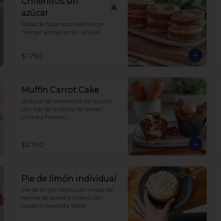
Chilenitos sin
azúcar
Masa de hojarasca rellena con 
manjar artesanal sin azúcar.

Hecho con harina de trigo.
$1.750
Muffin Carrot Cake
Queque de zanahoria sin azúcar, 
con top de frosting de queso 
crema y nueces.

Hecho con harina integral y 
endulzado con alulosa.
$3.790
Pie de limón individual
Pie de limón hecho con masa de 
harina de avena y relleno con 
nuestra exquisita leche 
condensada sin azúcar y limones 