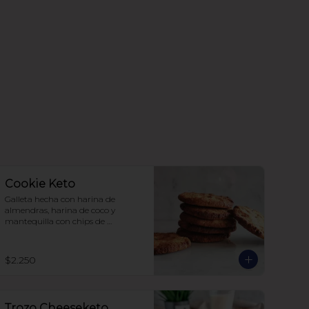
Cookie Keto
Galleta hecha con harina de 
almendras, harina de coco y 
mantequilla con chips de 
chocolate, endulzada con alulosa.
$2.250
Trozo Cheeseketo