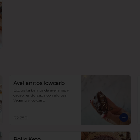
Avellanitos lowcarb
Exquisita barrita de avellanas y 
cacao,  endulzada con alulosa. 

Vegano y lowcarb
$2.250
Rollo Keto