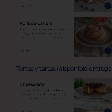
$3.790
Rolls de Canela
Rollo de canela hecho con harina 
de trigo, relleno de canela. sin 
azúcar, endulzado con alulosa.
$2.850
Tortas y tartas (disponible entreg
Cheeseketo
Cheesecake keto, elaborado con 
masa de harina de coco y harina 
de almendras, con un toque de 
canela, relleno de queso crema y 
mermelada de frutos del bosque, 
sin azúcar, todo endulzado con 