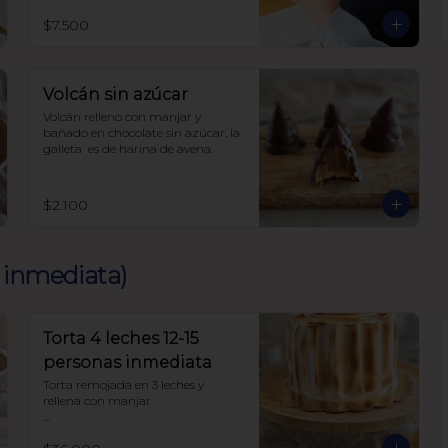
recién exprimidos, terminado con 
un suave merengue suizo. Todo 
$7.500
endulzado con alulosa.
Volcán sin azúcar
Volcán relleno con manjar y 
bañado en chocolate sin azúcar, la 
galleta  es de harina de avena.
$2.100
a inmediata)
Torta 4 leches 12-15
personas inmediata
Torta remojada en 3 leches y 
rellena con manjar.

Sin azúcar endulzada con alulosa. 