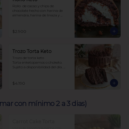
Rollo  de cacao y chips de 
chocolate hecho con harina de 
almendra, harina de linaza y 
harina de coco, relleno de frosting 
de queso crema y zeste de 
naranja. Sin carbohidratos ni 
$2.900
azúcar, todo endulzado con 
alulosa.
Trozo Torta Keto
Trozo de torta keto 

Torta enketopamos o choketo.

Sujeto a disponibilidad del día. 

Baja en carbohidratos y sin azúcar
$4.190
ramar con mínimo 2 a 3 dias)
Carrot Cake Torta
torta de zanahoria hecha con 