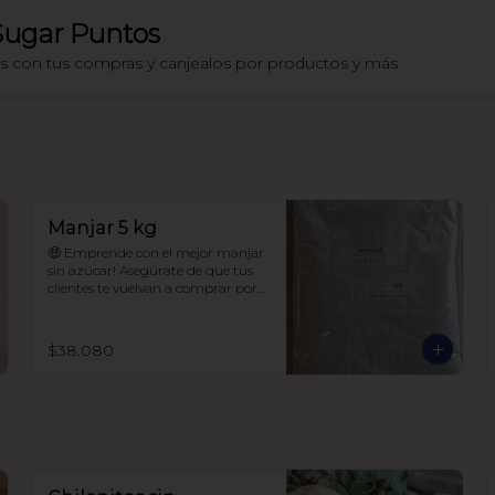
Sugar Puntos
os con tus compras y canjealos por productos y más
Manjar 5 kg
🤑 Emprende con el mejor manjar 
sin azúcar! Asegúrate de que tus 
clientes te vuelvan a comprar por 
que la calidad de este manjar es 
única! 

$38.080
Manjar sin azúcar añadida.

99.9% endulzado con alulosa

Sin maltitol ni polioles.