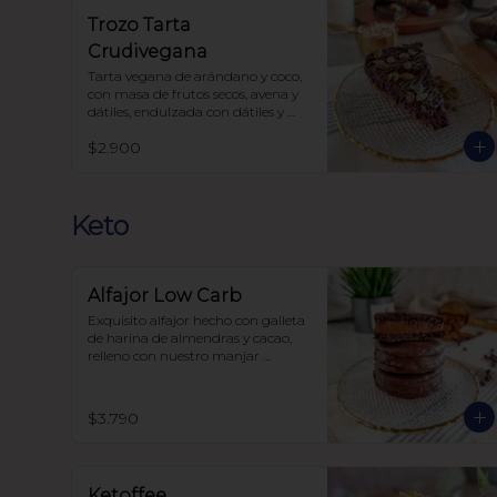
Trozo Tarta
Crudivegana
Tarta vegana de arándano y coco, 
con masa de frutos secos, avena y 
dátiles, endulzada con dátiles y 
alulosa.
$2.900
Keto
Alfajor Low Carb
Exquisito alfajor hecho con galleta 
de harina de almendras y cacao, 
relleno con nuestro manjar 
artesanal de elaboración propia y 
bañado en chocolate, sin azúcar, 
todo endulzado con alulosa.
$3.790
Ketoffee