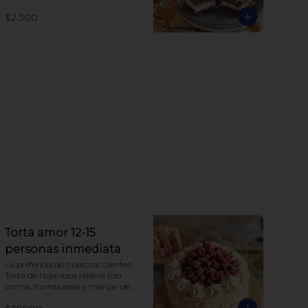
sin azúcar

sin lácteos

$2.300
sin soya

con harina de avena
Torta amor 12-15
personas inmediata
La preferida de nuestros clientes! 
Torta de hojarasca rellena con 
crema, frambuesas y manjar de 
fabricación propia, sin azúcar, 