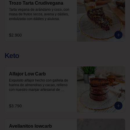
Trozo Tarta Crudivegana
Tarta vegana de arándano y coco, con 
masa de frutos secos, avena y dátiles, 
endulzada con dátiles y alulosa.
$2.900
Keto
Alfajor Low Carb
Exquisito alfajor hecho con galleta de 
harina de almendras y cacao, relleno 
con nuestro manjar artesanal de 
elaboración propia y bañado en 
chocolate, sin azúcar, todo endulzado 
con alulosa.
$3.790
Avellanitos lowcarb