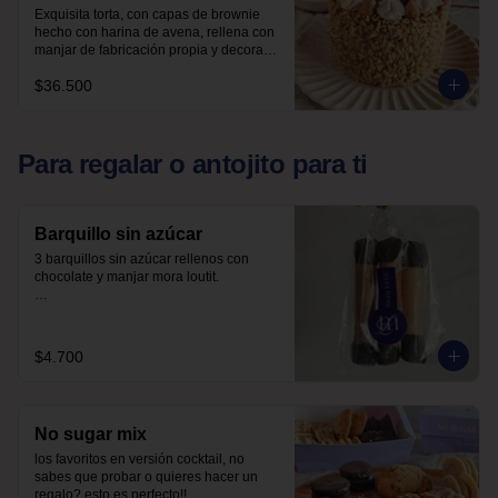
Exquisita torta, con capas de brownie 
hecho con harina de avena, rellena con 
manjar de fabricación propia y decorada 
con nueces, sin azúcar, todo endulzado 
$36.500
con alulosa.
Para regalar o antojito para ti
Barquillo sin azúcar
3 barquillos sin azúcar rellenos con 
chocolate y manjar mora loutit.

Endulzado con alulosa

Harina de trigo
$4.700
No sugar mix
los favoritos en versión cocktail, no 
sabes que probar o quieres hacer un 
regalo? esto es perfecto!!
