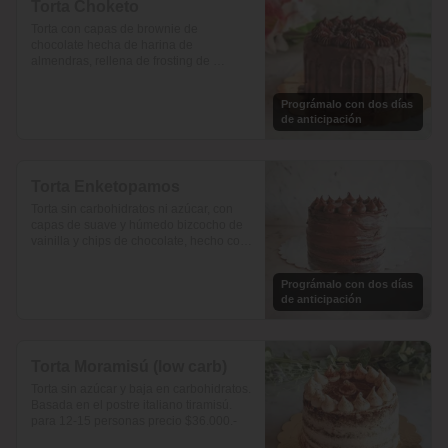
Torta Choketo
Torta con capas de brownie de 
chocolate hecha de harina de 
almendras, rellena de frosting de 
chocolate. Endulzada con alulosa.

Prográmalo con dos días
Si te gusta el chocolate, ésta es la tuya!.

de anticipación
Para 12-15 personas $36.800
Torta Enketopamos
Torta sin carbohidratos ni azúcar, con 
capas de suave y húmedo bizcocho de 
vainilla y chips de chocolate, hecho con 
harina de almendra y  harina de coco, 
rellena con frosting queso crema y  
Prográmalo con dos días
cacao. 

de anticipación
para 12-15 personas $35.900

En ketopamos? atrévete.
Torta Moramisú (low carb)
Torta sin azúcar y baja en carbohidratos.  
Basada en el postre italiano tiramisú.

para 12-15 personas precio $36.000.-