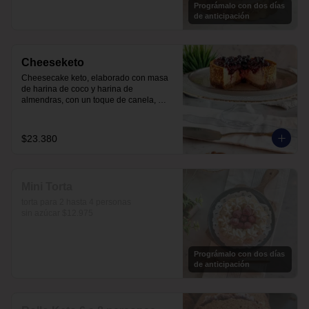
Prográmalo con dos días
de anticipación
Cheeseketo
Cheesecake keto, elaborado con masa 
de harina de coco y harina de 
almendras, con un toque de canela, 
relleno de queso crema y mermelada de 
frutos del bosque, sin azúcar, todo 
endulzado con alulosa.
$23.380
Mini Torta
torta para 2 hasta 4 personas

sin azúcar $12.975
Prográmalo con dos días
de anticipación