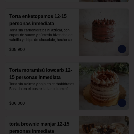
Torta enketopamos 12-15
personas inmediata
Torta sin carbohidratos ni azúcar, con 
capas de suave y húmedo bizcocho de 
vainilla y chips de chocolate, hecho con 
harina de almendra y harina de coco, 
$35.900
rellena con frosting queso crema y 
cacao.
Torta moramisú lowcarb 12-
15 personas inmediata
Torta sin azúcar y baja en carbohidratos. 
Basada en el postre italiano tiramisú.
$36.000
torta brownie manjar 12-15
personas inmediata