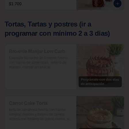
$1.700
Tortas, Tartas y postres (ir a
programar con mínimo 2 a 3 dias)
Brownie Manjar Low Carb
Exquisito bizcocho de brownie hecho 
con harina de almendras,  rellena de 
nuestro  manjar sin azúcar. 

Endulzada con alulosa y baja en 
carbohidratos.

Prográmalo con dos días
de anticipación
Para 12-15 personas $37.500
Carrot Cake Torta
torta de zanahoria hecha con harina 
integral, nueces y toques de canela. 
rellena con frosting de queso crema. sin 
azúcar, endulzada con alulosa.

10 a 15 personas  $35.490