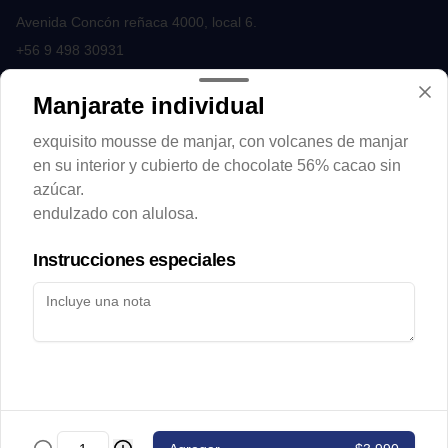
Avenida Concón reñaca 4000, local 6.
+56 9 498 30931
Términos y condiciones
Manjarate individual
Política de privacidad
exquisito mousse de manjar, con volcanes de manjar
Redes sociales
en su interior y cubierto de chocolate 56% cacao sin
azúcar.
Instagram
endulzado con alulosa.
Facebook
Instrucciones especiales
Mi cuenta
Pedir
Iniciar sesión
Powered by