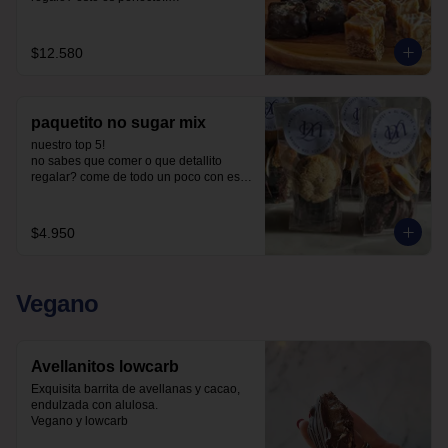
la caja incluye:

4 chilenitos

$12.580
2 cookie avena

4 ketoffe

2 alfajores

2 snickers

paquetito no sugar mix
todo endulzado con alulosa.
nuestro top 5!

no sabes que comer o que detallito 
regalar? come de todo un poco con este 
paquetito con 5 productos tamaño 
cocktail.

$4.950
Incluye:

1 chilenito

1 alfajor

1 ketoffee

Vegano
1 cookie avena

1 snicker

endulzado con alulosa
Avellanitos lowcarb
Exquisita barrita de avellanas y cacao,  
endulzada con alulosa. 

Vegano y lowcarb