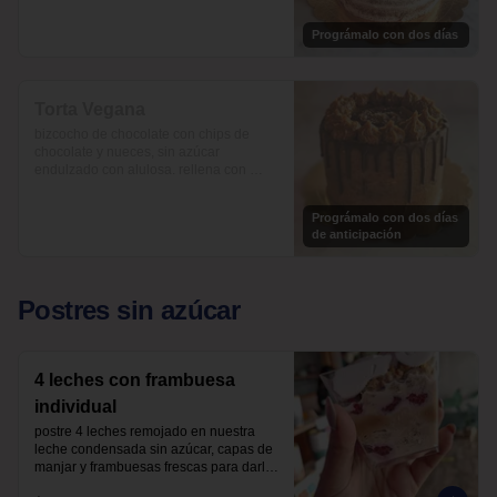
Prográmalo con dos días
Torta Vegana
bizcocho de chocolate con chips de 
chocolate y nueces, sin azúcar 
endulzado con alulosa. rellena con 
pasta de dátiles y mantequilla de maní.

$33.450
Prográmalo con dos días
de anticipación
Postres sin azúcar
4 leches con frambuesa
individual
postre 4 leches remojado en nuestra 
leche condensada sin azúcar, capas de 
manjar y frambuesas frescas para darle 
un toque de acidez único, coronado con 