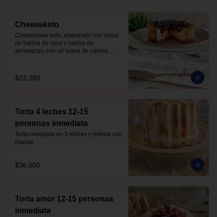
Cheeseketo
Cheesecake keto, elaborado con masa 
de harina de coco y harina de 
almendras, con un toque de canela, 
relleno de queso crema y mermelada de 
frutos del bosque, sin azúcar, todo 
endulzado con alulosa.
$23.380
Torta 4 leches 12-15
personas inmediata
Torta remojada en 3 leches y rellena con 
manjar.

Sin azúcar endulzada con alulosa. 
$36.000
Harina de trigo
Torta amor 12-15 personas
inmediata