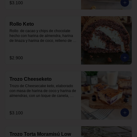
$3.100
Rollo Keto
Rollo  de cacao y chips de chocolate 
hecho con harina de almendra, harina 
de linaza y harina de coco, relleno de 
frosting de queso crema y zeste de 
naranja. Sin carbohidratos ni azúcar, 
todo endulzado con alulosa.
$2.900
Trozo Cheeseketo
Trozo de Cheesecake keto, elaborado 
con masa de harina de coco y harina de 
almendras, con un toque de canela, 
relleno de queso crema y arándanos, sin 
azúcar, todo endulzado con alulosa.

$3.100
para 6-8 personas $20.350

para 12-15 personas $ 35.000
Trozo Torta Moramisú Low