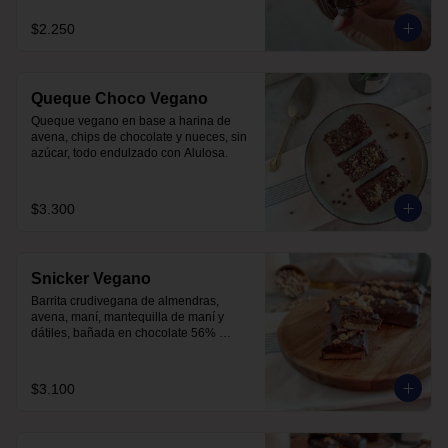
$2.250
Queque Choco Vegano
Queque vegano en base a harina de 
avena, chips de chocolate y nueces, sin 
azúcar, todo endulzado con Alulosa.
$3.300
Snicker Vegano
Barrita crudivegana de almendras, 
avena, maní, mantequilla de maní y 
dátiles, bañada en chocolate 56% 
cacao, sin azúcar.

No tiene soja, lácteos ni huevos.
$3.100