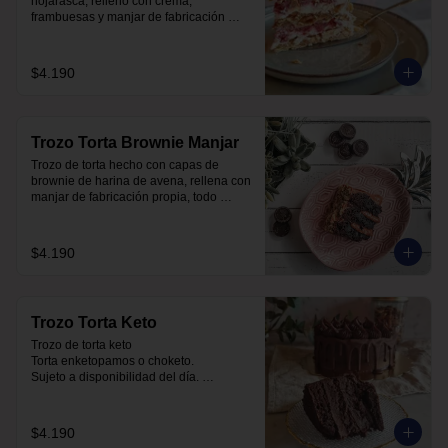
hojarasca, relleno con crema, 
frambuesas y manjar de fabricación 
propia, sin azúcar, todo endulzado con 
alulosa.
$4.190
Trozo Torta Brownie Manjar
Trozo de torta hecho con capas de 
brownie de harina de avena, rellena con 
manjar de fabricación propia, todo 
endulzado con alulosa.
$4.190
Trozo Torta Keto
Trozo de torta keto 

Torta enketopamos o choketo.

Sujeto a disponibilidad del día. 

Baja en carbohidratos y sin azúcar
$4.190