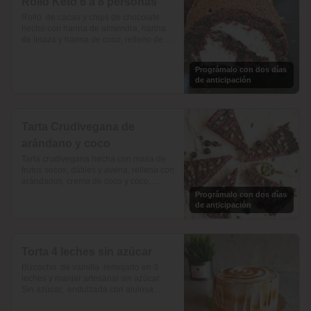
Rollo Keto 6 a 8 personas
Rollo  de cacao y chips de chocolate 
hecho con harina de almendra, harina 
de linaza y harina de coco, relleno de 
frosting de queso crema y zeste de 
naranja. bajo en  carbohidratosy sin 
Prográmalo con dos días
azúcar, todo endulzado con alulosa.
de anticipación
Tarta Crudivegana de
arándano y coco
Tarta crudivegana hecha con masa de 
frutos secos, dátiles y avena, rellena con 
arándanos, crema de coco y coco, 
decorada con chocolate y semillas de 
Prográmalo con dos días
zapallo. Sin azúcar añadida. Para 12 a 
de anticipación
15 porciones
Torta 4 leches sin azúcar
Bizcocho  de vainilla  remojado en 3 
leches y manjar artesanal sin azúcar. 

Sin azúcar,  endulzada con alulosa.

$36.125 para 12-15 personas. 
