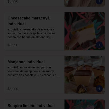
$3.990
merengue suizo 

sin azúcar, con harina de trigo
Cheesecake maracuyá
individual
exquisito cheesecake de maracuya 
sobre una base de galleta de cacao 
hecho con harina de almendras.

endulzado con alulosa.

$3.990
sin harinas ni azucar (lowcarb)
Manjarate individual
exquisito mousse de manjar, con 
volcanes de manjar en su interior y 
cubierto de chocolate 56% cacao sin 
azúcar.

endulzado con alulosa.
$3.990
Suspiro limeño individual