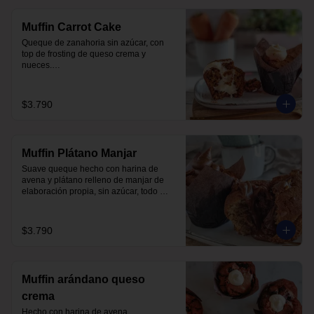
Muffin Carrot Cake
Queque de zanahoria sin azúcar, con 
top de frosting de queso crema y 
nueces.

Hecho con harina integral y endulzado 
con alulosa.
$3.790
Muffin Plátano Manjar
Suave queque hecho con harina de 
avena y plátano relleno de manjar de 
elaboración propia, sin azúcar, todo 
endulzado con alulosa.
$3.790
Muffin arándano queso
crema
Hecho con harina de avena