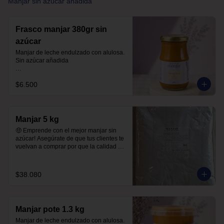
Manjar sin azúcar añadida
Frasco manjar 380gr sin
azúcar
Manjar de leche endulzado con alulosa. 
Sin azúcar añadida 

Libre de sellos

$6.500
Sin polioles

99.9% endulzado con alulosa

Frasco 380 gr
Manjar 5 kg
🤑 Emprende con el mejor manjar sin 
azúcar! Asegúrate de que tus clientes te 
vuelvan a comprar por que la calidad de 
este manjar es única! 

$38.080
Manjar sin azúcar añadida.

99.9% endulzado con alulosa

Manjar pote 1.3 kg
Sin maltitol ni polioles.
Manjar de leche endulzado con alulosa. 