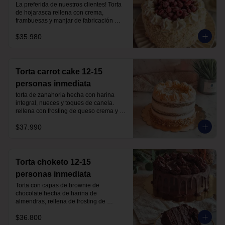
La preferida de nuestros clientes! Torta 
de hojarasca rellena con crema, 
frambuesas y manjar de fabricación 
propia, sin azúcar, todo endulzado con 
$35.980
alulosa. 

Ojo!! esta torta se entrega congelada.

para descongelarla, déjala a 
temperatura ambiente aprox 3 horas 
Torta carrot cake 12-15
antes de comer. si el lugar es muy frío 
personas inmediata
puedes dejarla mas tiempo.
torta de zanahoria hecha con harina 
integral, nueces y toques de canela. 
rellena con frosting de queso crema y 
manjar sin azúcar, endulzada con 
$37.990
alulosa.
Torta choketo 12-15
personas inmediata
Torta con capas de brownie de 
chocolate hecha de harina de 
almendras, rellena de frosting de 
chocolate. Endulzada con alulosa.
$36.800