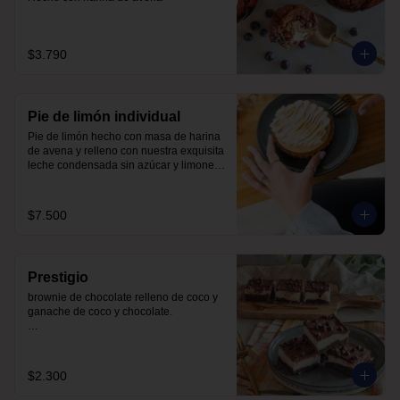
$3.790
Pie de limón individual
Pie de limón hecho con masa de harina 
de avena y relleno con nuestra exquisita 
leche condensada sin azúcar y limones 
recién exprimidos, terminado con un 
suave merengue suizo. Todo endulzado 
con alulosa.
$7.500
Prestigio
brownie de chocolate relleno de coco y 
ganache de coco y chocolate.

sin azúcar

sin lácteos

sin soya

$2.300
con harina de avena